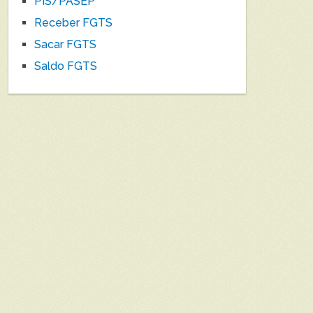
PIS/PASEP
Receber FGTS
Sacar FGTS
Saldo FGTS