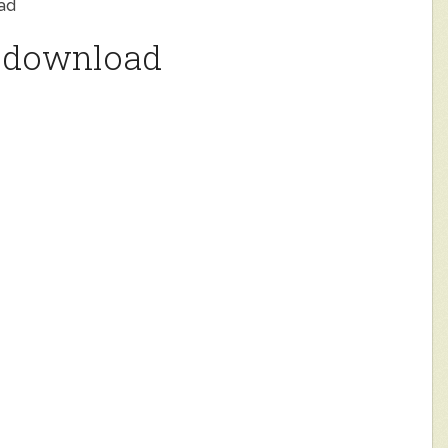
ad
p-download