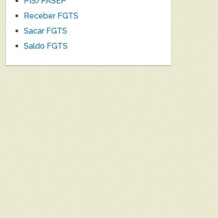
PIS/PASEP
Receber FGTS
Sacar FGTS
Saldo FGTS