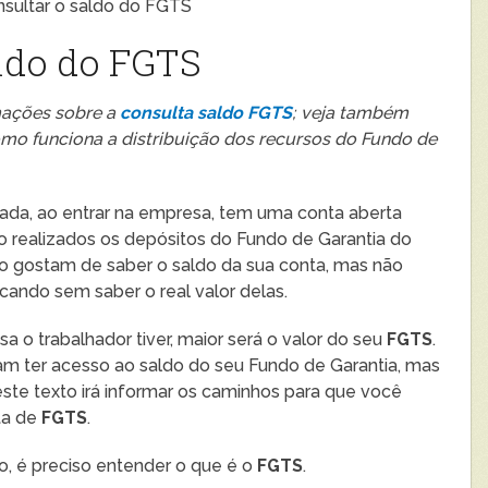
sultar o saldo do FGTS
ldo do FGTS
mações sobre a
consulta saldo FGTS
; veja também
omo funciona a distribuição dos recursos do Fundo de
inada, ao entrar na empresa, tem uma conta aberta
o realizados os depósitos do Fundo de Garantia do
to gostam de saber o saldo da sua conta, mas não
ando sem saber o real valor delas.
 o trabalhador tiver, maior será o valor do seu
FGTS
.
m ter acesso ao saldo do seu Fundo de Garantia, mas
este texto irá informar os caminhos para que você
ta de
FGTS
.
o, é preciso entender o que é o
FGTS
.